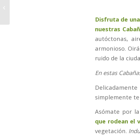
Cabaña doble nro 3
Disfruta de una
nuestras Caba
autóctonas, ai
armonioso. Oirá
ruido de la ciud
En estas Cabañas
Delicadamente 
simplemente te 
Asómate por l
que rodean el v
vegetación.
Indu