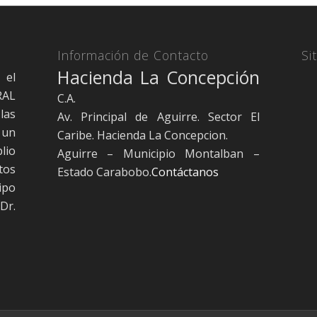
Información de Contacto
Si
Hacienda La Concepción
 el
RAL
C.A.
las
Av. Principal de Aguirre. Sector El
 un
Caribe. Hacienda La Concepcion.
lio
Aguirre – Municipio Montalban –
tos
Estado Carabobo.
Contáctanos
ipo
Dr.