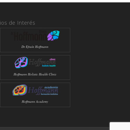
tios de Interés
Dr Efraín Hoffmann
Hoffmann Holistic Health Clinic
Hoffmann Academy