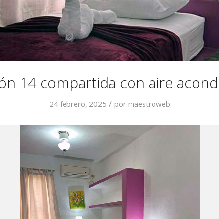
ión 14 compartida con aire acond
/
24 febrero, 2025
por
maestroweb