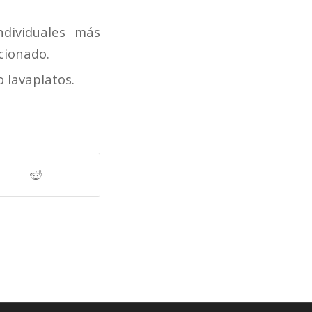
dividuales más
icionado.
 lavaplatos.