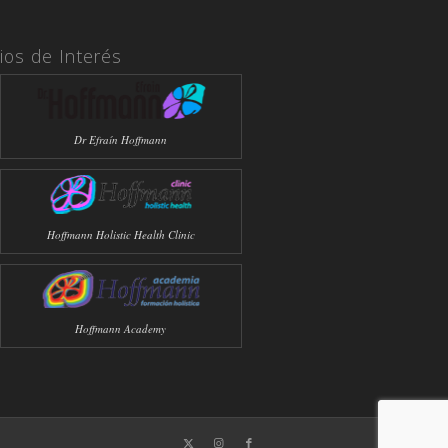
tios de Interés
Dr Efraín Hoffmann
Hoffmann Holistic Health Clinic
Hoffmann Academy