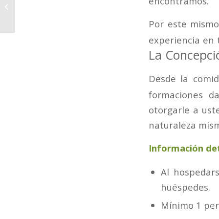
encontramos.
Habitación 13
matrimonial
Por este mismo
experiencia en 
La Concepc
Desde la comida
formaciones d
otorgarle a uste
naturaleza mism
Información det
Al hospedars
huéspedes.
Mínimo 1 per