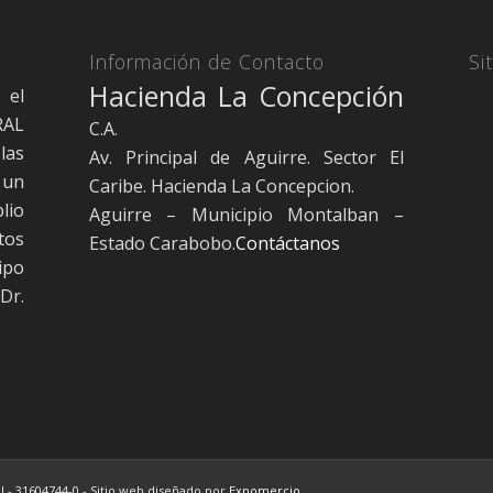
Información de Contacto
Si
Hacienda La Concepción
 el
RAL
C.A.
las
Av. Principal de Aguirre. Sector El
 un
Caribe. Hacienda La Concepcion.
lio
Aguirre – Municipio Montalban –
tos
Estado Carabobo.
Contáctanos
ipo
Dr.
J - 31604744-0 - Sitio web diseñado por
Expomercio